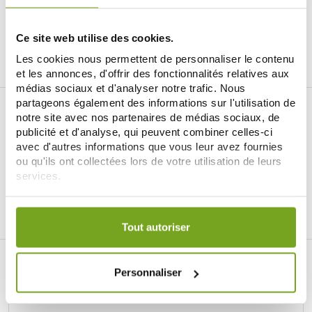
AJOUTER AU PANIER
Ce site web utilise des cookies.
Les cookies nous permettent de personnaliser le contenu
et les annonces, d'offrir des fonctionnalités relatives aux
médias sociaux et d'analyser notre trafic. Nous
partageons également des informations sur l'utilisation de
notre site avec nos partenaires de médias sociaux, de
publicité et d'analyse, qui peuvent combiner celles-ci
avec d'autres informations que vous leur avez fournies
ou qu'ils ont collectées lors de votre utilisation de leurs
services.
Je souhaite m'inscrire à la newsletter
Votre choix de consentement est conservé pendant une
Facebook
Instagram
Pinterest
Tiktok
durée de 12 mois.
Tout autoriser
LA PARAPHARMACIE EN LIGNE BALDY
MÉJEAN
Personnaliser
LE SITE DE PARAPHARMACIE EN LIGNE