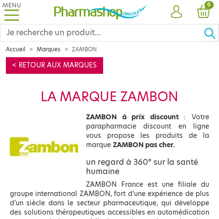
MENU
PRO
0
COMPTE
PANI
Accueil
Marques
ZAMBON
< RETOUR AUX MARQUES
LA MARQUE ZAMBON
ZAMBON à prix discount
: Votre
parapharmacie discount en ligne
vous propose les produits de la
marque
ZAMBON pas cher.
un regard à 360° sur la santé
humaine
ZAMBON France est une filiale du
groupe international ZAMBON, fort d’une expérience de plus
d’un siècle dans le secteur pharmaceutique, qui développe
des solutions thérapeutiques accessibles en automédication