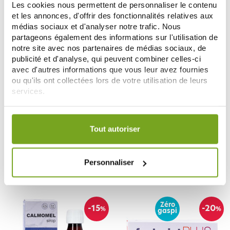
Les cookies nous permettent de personnaliser le contenu
et les annonces, d'offrir des fonctionnalités relatives aux
médias sociaux et d'analyser notre trafic. Nous
partageons également des informations sur l'utilisation de
notre site avec nos partenaires de médias sociaux, de
publicité et d'analyse, qui peuvent combiner celles-ci
avec d'autres informations que vous leur avez fournies
ou qu'ils ont collectées lors de votre utilisation de leurs
services.
Votre choix de consentement est conservé pendant une
SORIA NATURAL
SORIA NATURAL
durée de 12 mois.
Tout autoriser
SORIAVIE SIROP PECTOSOR SANS
SORIAVIE SIROP PECTOSOR PLUS
SUCRE VOIES RESPIRATOIRES
VOIES RESPIRATOIRES 150ML
8,45 €
150ML
8,45 €
Personnaliser
AJOUTER AU PANIER
AJOUTER AU PANIER
Zéro
-15
-20
%
%
gaspi