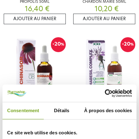
PROPOLIS 50ML
CHARDON MARIE 50ML
16,40 €
10,20 €
AJOUTER AU PANIER
AJOUTER AU PANIER
-20
-20
%
%
SORIA NATURAL
SORIA NATURAL
SORIA NATURAL ECHINASOR C
SORIA NATURAL DIABESIL
Consentement
Détails
À propos des cookies
08 50ML
COMPLEX C 17 50ML
13,59 €
13,59 €
16,98 €
16,98 €
AJOUTER AU PANIER
AJOUTER AU PANIER
Ce site web utilise des cookies.