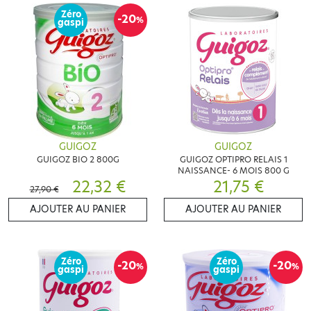
Zéro
-20
%
gaspi
GUIGOZ
GUIGOZ
GUIGOZ BIO 2 800G
GUIGOZ OPTIPRO RELAIS 1
NAISSANCE- 6 MOIS 800 G
22,32 €
21,75 €
27,90 €
AJOUTER AU PANIER
AJOUTER AU PANIER
Zéro
Zéro
-20
-20
%
%
gaspi
gaspi