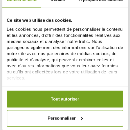
GUIGOZ
GUIGOZ
GUIGOZ OPTIPRO LAIT 2EME AGE
GUIGOZ LAIT SANS LACTOSE DES
1.2KG
LA NAISSANCE 400G
Ce site web utilise des cookies.
25,19 €
17,25 €
27,99 €
Les cookies nous permettent de personnaliser le contenu
AJOUTER AU PANIER
AJOUTER AU PANIER
et les annonces, d'offrir des fonctionnalités relatives aux
médias sociaux et d'analyser notre trafic. Nous
partageons également des informations sur l'utilisation de
notre site avec nos partenaires de médias sociaux, de
Zéro
-25
-10
%
%
gaspi
publicité et d'analyse, qui peuvent combiner celles-ci
avec d'autres informations que vous leur avez fournies
ou qu'ils ont collectées lors de votre utilisation de leurs
services.
Votre choix de consentement est conservé pendant une
durée de 12 mois.
Tout autoriser
GUIGOZ
GUIGOZ
GUIGOZ OPTIPRO LAIT
GUIGOZ PRO BEBE FIBRE FOS GOS
Personnaliser
CROISSANCE 3EME AGE 1.2KG
20 SACHETS
15,74 €
17,41 €
20,99 €
19,35 €