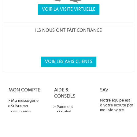
VOIR LA VISITE VIRTUELLE
ILS NOUS ONT FAIT CONFIANCE
VOIR LES AVIS CLIENTS
MON COMPTE
AIDE &
SAV
CONSEILS
Notre équipe est
Ma messagerie
à votre écoute par
Suivre ma
Paiement
mail via votre
commande
sécurisé
compte client ou
Offre
Livraison &
par téléphone au
parrainage
retours
04 82 75 80 10
Points fidélité
Contact &
service client