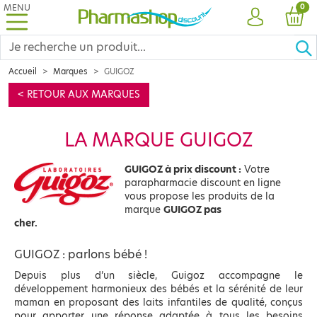
MENU
PRO
0
COMPTE
PANI
Accueil
Marques
GUIGOZ
< RETOUR AUX MARQUES
LA MARQUE GUIGOZ
GUIGOZ à prix discount :
Votre
parapharmacie discount en ligne
vous propose les produits de la
marque
GUIGOZ pas
cher.
GUIGOZ : parlons bébé !
Depuis plus d’un siècle, Guigoz accompagne le
développement harmonieux des bébés et la sérénité de leur
maman en proposant des laits infantiles de qualité, conçus
pour apporter une réponse adaptée à tous les besoins