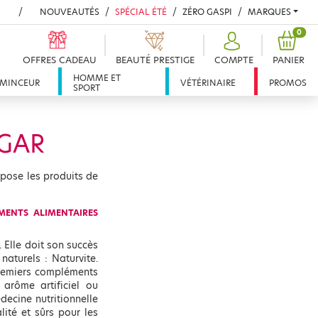
NOUVEAUTÉS
SPÉCIAL ÉTÉ
ZÉRO GASPI
MARQUES
PROD
0
OFFRES CADEAU
BEAUTÉ PRESTIGE
COMPTE
PANIER
HOMME ET
MINCEUR
VÉTÉRINAIRE
PROMOS
SPORT
GAR
pose les produits de
MENTS ALIMENTAIRES
 Elle doit son succès
naturels : Naturvite.
premiers compléments
arôme artificiel ou
ecine nutritionnelle
ité et sûrs pour les