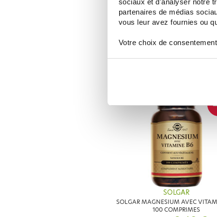
sociaux et d'analyser notre t
partenaires de médias sociaux
SOLGAR
vous leur avez fournies ou qu'
SOLGAR ASHWAGANDHA 60 GEL
Votre choix de consentement
23,44 €
29,30 €
AJOUTER AU PANIER
-
SOLGAR
SOLGAR MAGNESIUM AVEC VITAM
100 COMPRIMES