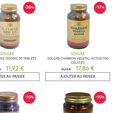
-20
-17
%
%
SOLGAR
SOLGAR
INE 1000MG 50 TABLETS
SOLGAR CHARBON VEGETAL ACTIVE 100
GELULES
11,92 €
17,86 €
€
21,51 €
ER AU PANIER
AJOUTER AU PANIER
-10
-10
%
%