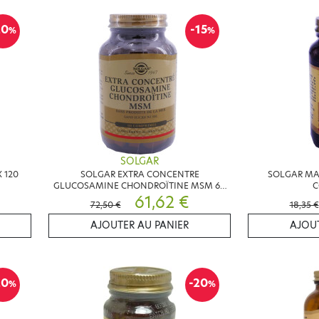
20
-15
%
%
SOLGAR
 120
SOLGAR EXTRA CONCENTRE
SOLGAR MA
GLUCOSAMINE CHONDROÏTINE MSM 60
C
COMPRIMES
61,62 €
72,50 €
18,35 €
AJOUTER AU PANIER
AJOUT
20
-20
%
%