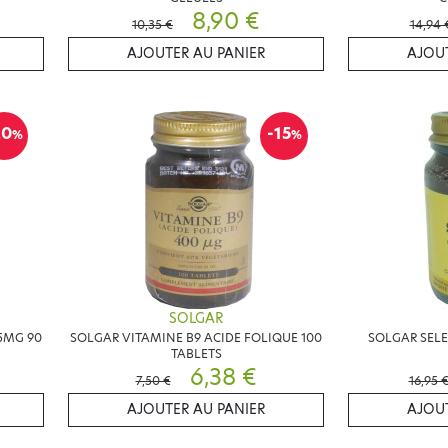
8,90 €
10,35 €
14,94 
AJOUTER AU PANIER
AJOUT
20
-15
%
%
SOLGAR
5MG 90
SOLGAR VITAMINE B9 ACIDE FOLIQUE 100
SOLGAR SEL
TABLETS
6,38 €
7,50 €
16,95 
AJOUTER AU PANIER
AJOUT