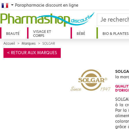
French
Parapharmacie discount en ligne
VISAGE ET
BEAUTÉ
BÉBÉ
BIO & PLANTES
CORPS
Accueil
Marques
SOLGAR
< RETOUR AUX MARQUES
SOLGAR
la mar
QUALI
D’ORIG
SOLGAR
à la c
Par la
alimen
colora
grâce 