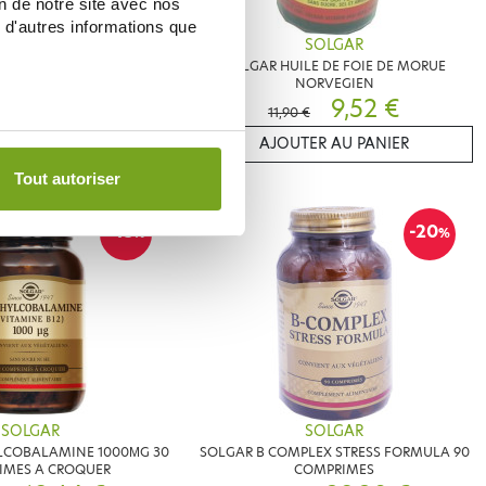
on de notre site avec nos
 d'autres informations que
SOLGAR
SOLGAR
3 HUILE CONCENTREE DE
SOLGAR HUILE DE FOIE DE MORUE
ER FROIDE 60 SOFTGELS
NORVEGIEN
38,57 €
9,52 €
€
11,90 €
ER AU PANIER
AJOUTER AU PANIER
Tout autoriser
-15
-20
%
%
SOLGAR
SOLGAR
LCOBALAMINE 1000ΜG 30
SOLGAR B COMPLEX STRESS FORMULA 90
IMES A CROQUER
COMPRIMES