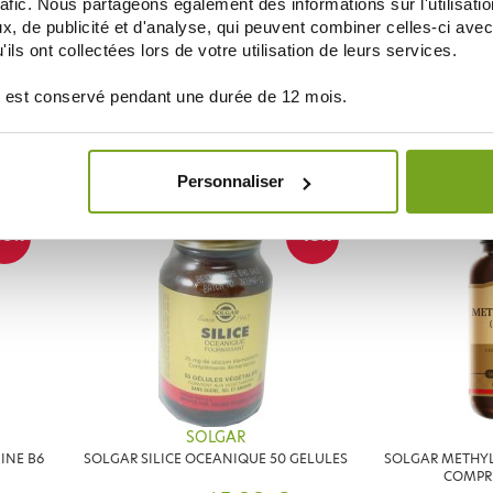
rafic. Nous partageons également des informations sur l'utilisati
, de publicité et d'analyse, qui peuvent combiner celles-ci avec
SOLGAR
ils ont collectées lors de votre utilisation de leurs services.
ULES
SOLGAR VITAMINE C 1000MG + ROSE HIPS
SOLGAR OMEGA-
100 COMPRIMES
POISSON DE M
 est conservé pendant une durée de 12 mois.
20,31 €
23,90 €
42,85 
AJOUTER AU PANIER
AJOUT
Personnaliser
20
-15
%
%
SOLGAR
INE B6
SOLGAR SILICE OCEANIQUE 50 GELULES
SOLGAR METHY
COMPR