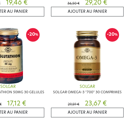
19,46 €
29,20 €
€
36,50 €
ER AU PANIER
AJOUTER AU PANIER
-20
-20
%
%
SOLGAR
SOLGAR
ATHION 50MG 30 GELULES
SOLGAR OMEGA-3 "700" 30 COMPRIMES
17,12 €
23,67 €
€
29,59 €
ER AU PANIER
AJOUTER AU PANIER