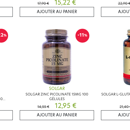
15,22 €
17,90 €
22,90 
AJOUTER AU PANIER
AJOUT
22
-11
%
%
SOLGAR
SOLGAR ZINC PICOLINATE 15MG 100
SOLGAR L-GLUT
30
GÉLULES
12,95 €
14,55 €
21,40 
AJOUTER AU PANIER
AJOUT