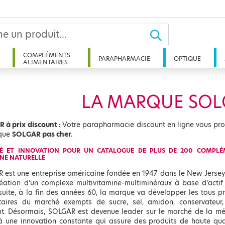
COMPLÉMENTS
PARAPHARMACIE
OPTIQUE
ALIMENTAIRES
LA MARQUE SOL
 à prix discount :
Votre parapharmacie discount en ligne vous pro
que
SOLGAR pas cher.
TÉ ET INNOVATION POUR UN CATALOGUE DE PLUS DE 200 COMPLÉ
INE NATURELLE
 est une entreprise américaine fondée en 1947 dans le New Jersey.
réation d’un complexe multivitamine-multiminéraux à base d’actif 
 suite, à la fin des années 60, la marque va développer les tous 
taires du marché exempts de sucre, sel, amidon, conservateur, 
nt. Désormais, SOLGAR est devenue leader sur le marché de la méd
à une innovation constante qui assure des produits de haute qual