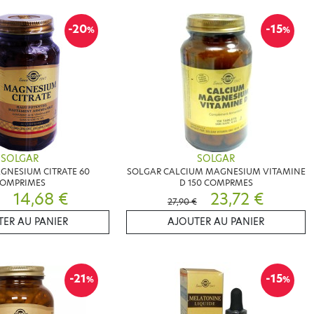
-20
-15
%
%
SOLGAR
SOLGAR
GNESIUM CITRATE 60
SOLGAR CALCIUM MAGNESIUM VITAMINE
OMPRIMES
D 150 COMPRMES
14,68 €
23,72 €
27,90 €
ER AU PANIER
AJOUTER AU PANIER
-21
-15
%
%