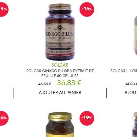
23
-15
%
%
SOLGAR
G
SOLGAR GINKGO BILOBA EXTRAIT DE
SOLGAR L-LYS
FEUILLE 60 GELULES
36,83 €
43,33 €
14,90 
AJOUTER AU PANIER
AJOUT
16
-19
%
%