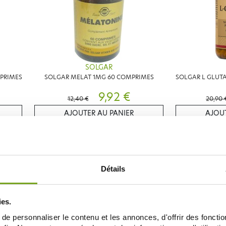
SOLGAR
MPRIMES
SOLGAR MELAT 1MG 60 COMPRIMES
SOLGAR L GLUT
9,92 €
12,40 €
20,90 
AJOUTER AU PANIER
AJOUT
20
-15
%
%
Détails
ies.
e personnaliser le contenu et les annonces, d'offrir des fonctio