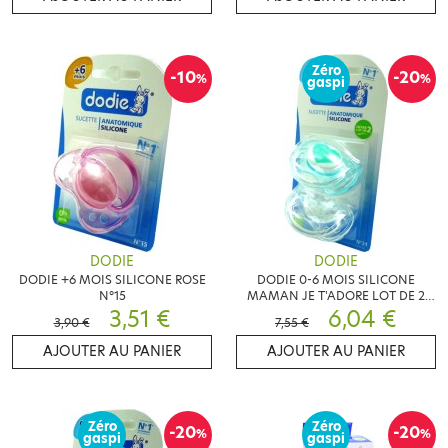
Zéro
-10
-20
%
%
gaspi
DODIE
DODIE
DODIE +6 MOIS SILICONE ROSE
DODIE 0-6 MOIS SILICONE
N°15
MAMAN JE T'ADORE LOT DE 2
3,51 €
N°31
6,04 €
3,90 €
7,55 €
AJOUTER AU PANIER
AJOUTER AU PANIER
Zéro
Zéro
-20
-20
%
%
gaspi
gaspi