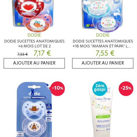
DODIE
DODIE
DODIE SUCETTES ANATOMIQUES
DODIE SUCETTES ANATOMIQUES
+6 MOIS LOT DE 2
+18 MOIS "MAMAN ET PAPA" LOT
7,17 €
7,55 €
DE 2
7,55 €
AJOUTER AU PANIER
AJOUTER AU PANIER
Zéro
-10
-25
%
%
gaspi