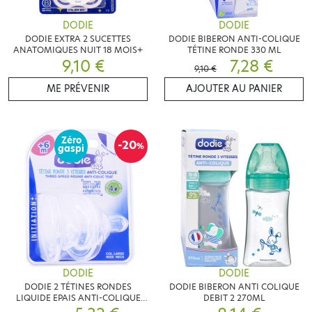
DODIE
DODIE
DODIE EXTRA 2 SUCETTES
DODIE BIBERON ANTI-COLIQUE
ANATOMIQUES NUIT 18 MOIS+
TÉTINE RONDE 330 ML
9,10 €
7,28 €
9,10 €
ME PRÉVENIR
AJOUTER AU PANIER
Zéro
-20
%
gaspi
DODIE
DODIE
DODIE 2 TÉTINES RONDES
DODIE BIBERON ANTI COLIQUE
LIQUIDE EPAIS ANTI-COLIQUE
DEBIT 2 270ML
+6M