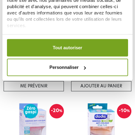
notre site avec nos partenaires de médias sociaux, de
publicité et d'analyse, qui peuvent combiner celles-ci
avec d'autres informations que vous leur avez fournies
ou qu'ils ont collectées lors de votre utilisation de leurs
services.
Votre choix de consentement est conservé pendant une
durée de 12 mois.
Tout autoriser
DODIE
DODIE
DODIE BIBERON ANTI-COLIQUE
DODIE ATTACHE SUCETTE RUBAN
Personnaliser
TETINE PLATE 330ML +6M
MICKEY
9,10 €
7,14 €
ME PRÉVENIR
AJOUTER AU PANIER
Zéro
-20
-10
%
%
gaspi