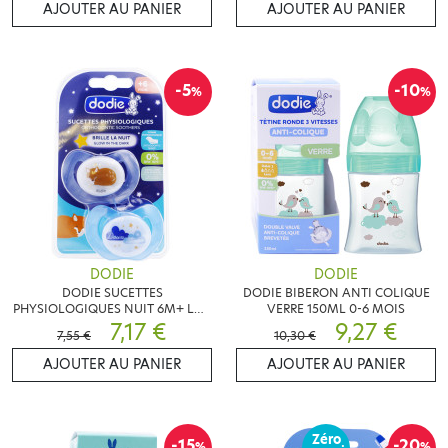
AJOUTER AU PANIER
AJOUTER AU PANIER
-5
-10
%
%
DODIE
DODIE
DODIE SUCETTES
DODIE BIBERON ANTI COLIQUE
PHYSIOLOGIQUES NUIT 6M+ LOT
VERRE 150ML 0-6 MOIS
DE 2
7,17 €
9,27 €
7,55 €
10,30 €
AJOUTER AU PANIER
AJOUTER AU PANIER
Zéro
-15
-20
%
%