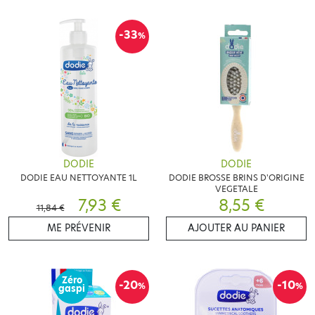
-33
%
DODIE
DODIE
DODIE EAU NETTOYANTE 1L
DODIE BROSSE BRINS D'ORIGINE
VEGETALE
7,93 €
8,55 €
11,84 €
ME PRÉVENIR
AJOUTER AU PANIER
Zéro
-20
-10
%
%
gaspi