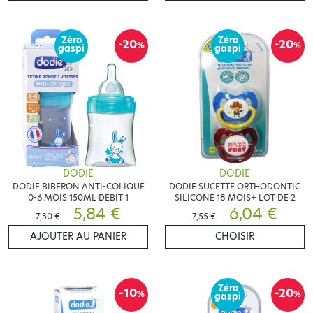
Zéro
Zéro
-20
-20
%
%
gaspi
gaspi
DODIE
DODIE
DODIE BIBERON ANTI-COLIQUE
DODIE SUCETTE ORTHODONTIC
0-6 MOIS 150ML DEBIT 1
SILICONE 18 MOIS+ LOT DE 2
5,84 €
6,04 €
7,30 €
7,55 €
AJOUTER AU PANIER
CHOISIR
Zéro
-10
-20
%
%
gaspi