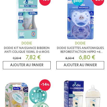
gaspi
DODIE
DODIE
DODIE KIT NAISSANCE BIBERON
DODIE SUCETTES ANATOMIQUES
ANTI COLIQUE 150ML 0-6 MOIS
REFOREST'ACTION HIPPO +6
7,82 €
MOIS
6,80 €
9,20 €
8,50 €
AJOUTER AU PANIER
AJOUTER AU PANIER
-14
%