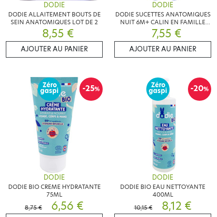
DODIE
DODIE
DODIE ALLAITEMENT BOUTS DE
DODIE SUCETTES ANATOMIQUES
SEIN ANATOMIQUES LOT DE 2
NUIT 6M+ CALIN EN FAMILLE
8,55 €
LOT DE 2
7,55 €
AJOUTER AU PANIER
AJOUTER AU PANIER
Zéro
Zéro
-25
-20
%
%
gaspi
gaspi
DODIE
DODIE
DODIE BIO CREME HYDRATANTE
DODIE BIO EAU NETTOYANTE
75ML
400ML
6,56 €
8,12 €
8,75 €
10,15 €