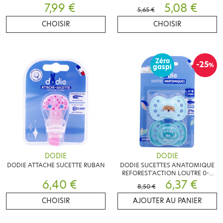
LOT DE 2 SUCETTES
7,99 €
5,08 €
5,65 €
CHOISIR
CHOISIR
Zéro
-25
%
gaspi
DODIE
DODIE
DODIE ATTACHE SUCETTE RUBAN
DODIE SUCETTES ANATOMIQUE
REFOREST'ACTION LOUTRE 0-6
6,40 €
MOIS
6,37 €
8,50 €
CHOISIR
AJOUTER AU PANIER