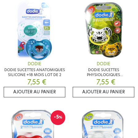
DODIE
DODIE
DODIE SUCETTES ANATOMIQUES
DODIE SUCETTES
SILICONE +18 MOIS LOT DE 2
PHYSIOLOGIQUES
7,55 €
ORTHODONTIC SOOTHERS +6M
7,55 €
LOT DE 2
AJOUTER AU PANIER
AJOUTER AU PANIER
-5
%