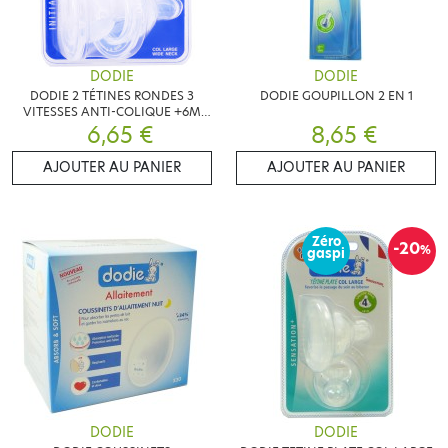
DODIE
DODIE
DODIE 2 TÉTINES RONDES 3
DODIE GOUPILLON 2 EN 1
VITESSES ANTI-COLIQUE +6M
6,65 €
DÉBIT 3
8,65 €
AJOUTER AU PANIER
AJOUTER AU PANIER
Zéro
-20
%
gaspi
DODIE
DODIE