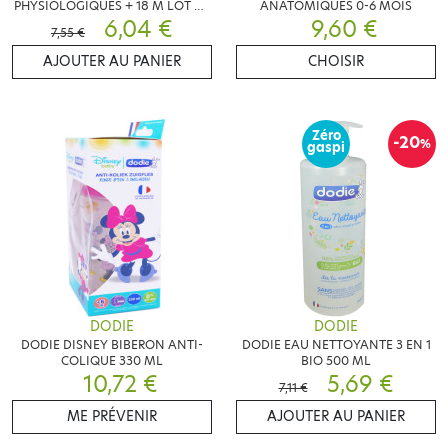
PHYSIOLOGIQUES + 18 M LOT DE
ANATOMIQUES 0-6 MOIS
6,04 €
2
9,60 €
7,55 €
AJOUTER AU PANIER
CHOISIR
Zéro
-20
%
gaspi
DODIE
DODIE
DODIE DISNEY BIBERON ANTI-
DODIE EAU NETTOYANTE 3 EN 1
COLIQUE 330 ML
BIO 500 ML
10,72 €
5,69 €
7,11 €
ME PRÉVENIR
AJOUTER AU PANIER