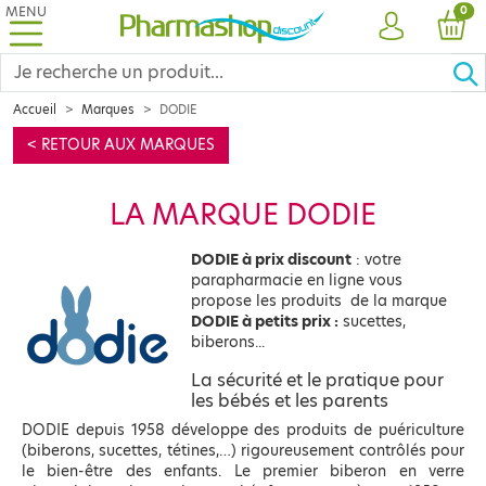
MENU
PRO
0
COMPTE
PANI
Accueil
Marques
DODIE
< RETOUR AUX MARQUES
LA MARQUE DODIE
DODIE à prix discount
: votre
parapharmacie en ligne vous
propose les produits de la marque
DODIE à petits prix :
sucettes,
biberons...
La sécurité et le pratique pour
les bébés et les parents
DODIE depuis 1958 développe des produits de puériculture
(biberons, sucettes, tétines,…) rigoureusement contrôlés pour
le bien-être des enfants. Le premier biberon en verre