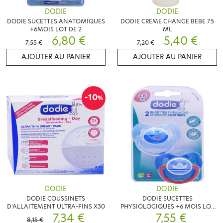
DODIE
DODIE
DODIE SUCETTES ANATOMIQUES
DODIE CREME CHANGE BEBE 75
+6MOIS LOT DE 2
ML
6,80 €
5,40 €
7,55 €
7,20 €
AJOUTER AU PANIER
AJOUTER AU PANIER
-10
%
DODIE
DODIE
DODIE COUSSINETS
DODIE SUCETTES
D'ALLAITEMENT ULTRA-FINS X30
PHYSIOLOGIQUES +6 MOIS LOT
7,34 €
7,55 €
DE 2
8,15 €