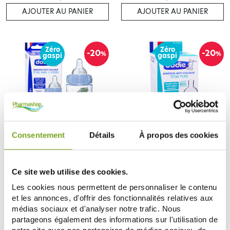
AJOUTER AU PANIER
AJOUTER AU PANIER
Zéro
Zéro
-20
-20
%
%
gaspi
gaspi
Consentement
Détails
À propos des cookies
DODIE
DODIE
DODIE BIBERON ANTI-COLIQUE
DODIE BIBERON ANTI-COLIQUE
330 ML +6M DEBIT RAPIDE
270 ML 0-6M COL LARGE
Ce site web utilise des cookies.
JUNGLE
7,28 €
6,28 €
9,10 €
7,85 €
Les cookies nous permettent de personnaliser le contenu
AJOUTER AU PANIER
AJOUTER AU PANIER
et les annonces, d'offrir des fonctionnalités relatives aux
médias sociaux et d'analyser notre trafic. Nous
partageons également des informations sur l'utilisation de