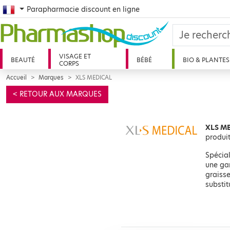
French
Parapharmacie discount en ligne
VISAGE ET
BEAUTÉ
BÉBÉ
BIO & PLANTES
CORPS
Accueil
Marques
XLS MEDICAL
< RETOUR AUX MARQUES
XLS M
produi
Spécia
une gam
graisse
substi