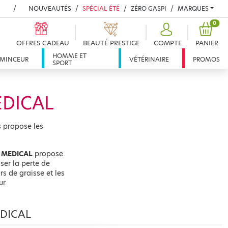
NOUVEAUTÉS
SPÉCIAL ÉTÉ
ZÉRO GASPI
MARQUES
PROD
0
OFFRES CADEAU
BEAUTÉ PRESTIGE
COMPTE
PANIER
HOMME ET
MINCEUR
VÉTÉRINAIRE
PROMOS
SPORT
EDICAL
s propose les
 MEDICAL
propose
ser la perte de
rs de graisse et les
r.
EDICAL