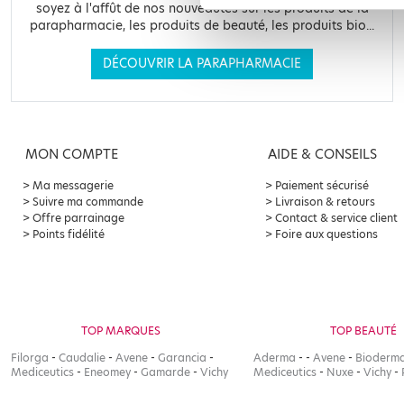
soyez à l'affût de nos nouveautés sur les produits de la
parapharmacie, les produits de beauté, les produits bio...
DÉCOUVRIR LA PARAPHARMACIE
MON COMPTE
AIDE & CONSEILS
Ma messagerie
Paiement sécurisé
Suivre ma commande
Livraison & retours
Offre parrainage
Contact & service client
Points fidélité
Foire aux questions
TOP MARQUES
TOP BEAUTÉ
Filorga
-
Caudalie
-
Avene
-
Garancia
-
Aderma
-
-
Avene
-
Bioderm
Mediceutics
-
Eneomey
-
Gamarde
-
Vichy
Mediceutics
-
Nuxe
-
Vichy
-