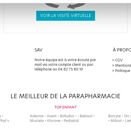
VOIR LA VISITE VIRTUELLE
SAV
À PROP
Notre équipe est à votre écoute par
CGV
mail via votre compte client ou par
Mentions
téléphone au 04 82 75 80 10
Politique
LE MEILLEUR DE LA PARAPHARMACIE
TOP ENFANT
a
-
Aderma
-
Avent
-
Babybio
-
-
Bebisol
-
Biocyte
-
Stc 
Phyt's
Mustela
-
Klorane
-
Pediakid
-
Milical
-
Lie