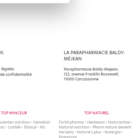
OS
LA PARAPHARMACIE BALDY-
MÉJEAN
 légales
Parapharmacie Baldy-Mejean,
122, avenue Franklin Roosevelt,
 de confidentialité
11000 Carcassonne
TOP MINCEUR
TOP NATUREL
scientec nutrition
-
Oenobiol
Forté pharma
-
Herbesan
-
Naturactive
-
rac
-
Lashile
-
Elancyl
-
Xls
Natural nutrition
-
Pharm nature devient
kersiens
-
Nature's plus
-
Nutergia
-
Pranarom