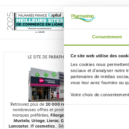
Consentement
Ce site web utilise des cook
LE SITE DE PARAPHARMACIE EN LIGNE
Les cookies nous permettent d
sociaux et d'analyser notre t
partenaires de médias sociaux
vous leur avez fournies ou qu'
Votre choix de consentement
Retrouvez plus de
20 000 références
à prix discount, de
nombreuses offres et promotions ainsi que toutes vos
marques préférées,
Filorga
,
Nuxe
,
Caudalie
,
Rosebaie
,
Mustela
,
Uriage
,
Lierac
,
Garancia
,
Biocyte
,
Erborian
,
Lancaster
,
IT cosmetics
... Bénéficiez de nos promotions et