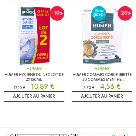
Zéro
-10
-20
%
%
gaspi
HUMER
HUMER
HUMER HYGIÈNE DU NEZ LOT DE
HUMER GOMMES GORGE IRRITÉE
2X150ML
30 GOMMES MENTHE
10,89 €
EUCALYPTUS
4,56 €
12,10 €
5,70 €
AJOUTER AU PANIER
AJOUTER AU PANIER