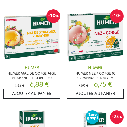
-10
-10
%
%
HUMER
HUMER
HUMER MAL DE GORGE AIGU
HUMER NEZ / GORGE 10
PHARYNGITE GORGE 20
COMPRIMES JOURS 5
PASTILLES
6,88 €
COMPRIMES NUIT
6,75 €
7,65 €
7,50 €
AJOUTER AU PANIER
AJOUTER AU PANIER
Zéro
-25
%
gaspi