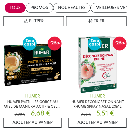
TOUS
PROMOS
NOUVEAUTÉS
MEILLEURES VEN
FILTRER
TRIER
Zéro
Zéro
-25
-25
%
%
gaspi
gaspi
HUMER
HUMER
HUMER PASTILLES GORGE AU
HUMER DECONGESTIONNANT
MIEL DE MANUKA ACTIF & GELEE
RHUME SPRAY NASAL 20ML
ROYALE 16 PASTILLES
6,68 €
5,51 €
8,90 €
7,35 €
AJOUTER AU PANIER
AJOUTER AU PANIER