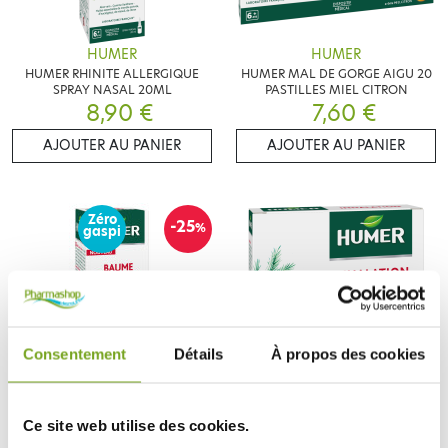
HUMER
HUMER
HUMER RHINITE ALLERGIQUE
HUMER MAL DE GORGE AIGU 20
SPRAY NASAL 20ML
PASTILLES MIEL CITRON
8,90 €
7,60 €
AJOUTER AU PANIER
AJOUTER AU PANIER
Zéro
-25
%
gaspi
Consentement
Détails
À propos des cookies
HUMER
HUMER
Ce site web utilise des cookies.
HUMER BAUME PECTORAL 30ML
HUMER INHALATION 8
COMPRIMES