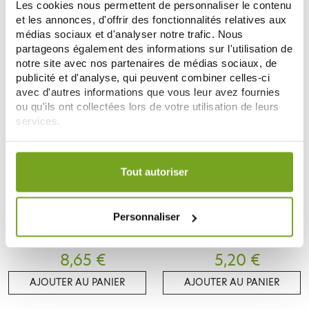
Les cookies nous permettent de personnaliser le contenu
4,80 €
6,65 €
6,40 €
et les annonces, d'offrir des fonctionnalités relatives aux
médias sociaux et d'analyser notre trafic. Nous
AJOUTER AU PANIER
AJOUTER AU PANIER
partageons également des informations sur l'utilisation de
notre site avec nos partenaires de médias sociaux, de
publicité et d'analyse, qui peuvent combiner celles-ci
avec d'autres informations que vous leur avez fournies
ou qu'ils ont collectées lors de votre utilisation de leurs
services.
Votre choix de consentement est conservé pendant une
durée de 12 mois.
Tout autoriser
Personnaliser
HUMER
HUMER
HUMER HYGIENE DU NEZ
HUMER GOMMES GORGE IRRITÉE
DIFFUSEUR 2 EN 1 150ML
MIEL CITRON 30 GOMMES
8,65 €
5,20 €
AJOUTER AU PANIER
AJOUTER AU PANIER