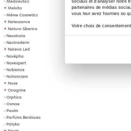
sociaux et d'analyser notre t
Mediceutics
partenaires de médias sociaux
+
Melvita
vous leur avez fournies ou qu'
Même Cosmetics
+
Natessance
Votre choix de consentement
+
Natura Siberica
Neostrata
Neutraderm
+
Noreva Led
Novépha
Novexpert
Nubiance
Nuhanciam
+
Nuxe
+
Onagrine
Orphica
Osmae
Paalm
Parfums Berdoues
Patyka
+
Payot