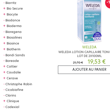
-
Biarritz
+
Bio Secure
+
Biocyte
Biodance
+
Bioderma
Bioregena
+
Biosalines
+
Biosince
WELEDA
+
Biotherm
WELEDA LOTION CAPILLAIRE TONI
Bondi Sands
LOT DE 2X100ML
19,53 €
Boreade
21,70 €
+
Cattier
AJOUTER AU PANIER
+
Caudalie
+
Cerave
Christophe Robin
Cicabiafine
Clarins
+
Clinique
Codexial