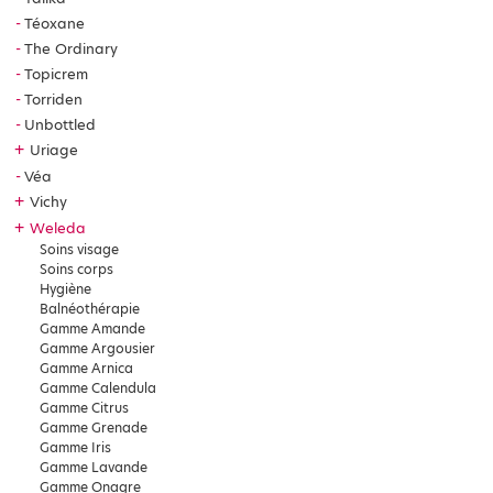
Téoxane
The Ordinary
Topicrem
Torriden
Unbottled
+
Uriage
Véa
+
Vichy
+
Weleda
Soins visage
Soins corps
Hygiène
Balnéothérapie
Gamme Amande
Gamme Argousier
Gamme Arnica
Gamme Calendula
Gamme Citrus
Gamme Grenade
Gamme Iris
Gamme Lavande
Gamme Onagre