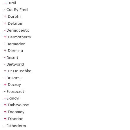
Curél
Cut By Fred
+
Darphin
+
Delarom
Dermaceutic
+
Dermatherm
Dermeden
+
Dermina
Desert
Dietworld
+
Dr Hauschka
Dr Jart+
+
Ducray
Ecosecret
Elancyl
+
Embryolisse
+
Eneomey
+
Erborian
Esthederm