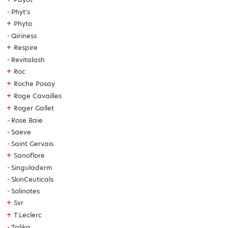
Phyt's
+
Phyto
Qiriness
+
Respire
Revitalash
+
Roc
+
Roche Posay
+
Roge Cavailles
+
Roger Gallet
Rose Baie
Saeve
Saint Gervais
+
Sanoflore
Singuladerm
SkinCeuticals
Solinotes
+
Svr
+
T.Leclerc
Talika