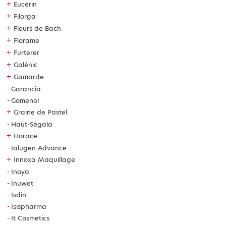
+
Eucerin
+
Filorga
+
Fleurs de Bach
+
Florame
+
Furterer
+
Galénic
+
Gamarde
Garancia
Gomenol
+
Graine de Pastel
Haut-Ségala
+
Horace
Ialugen Advance
+
Innoxa Maquillage
Inoya
Inuwet
Isdin
Isispharma
It Cosmetics