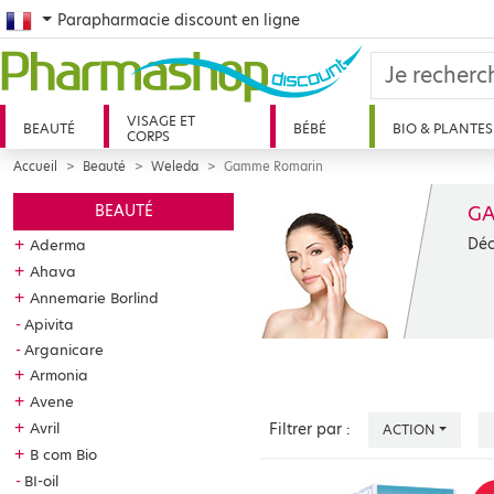
French
Parapharmacie discount en ligne
VISAGE ET
BEAUTÉ
BÉBÉ
BIO & PLANTES
CORPS
Accueil
Beauté
Weleda
Gamme Romarin
G
BEAUTÉ
Déc
+
Aderma
+
Ahava
+
Annemarie Borlind
Apivita
Arganicare
+
Armonia
+
Avene
+
Avril
Filtrer par :
ACTION
+
B com Bio
BI-oil