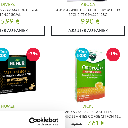
DIVERS
ABOCA
SPRAY MAL DE GORGE
ABOCA GRINTUSS ADULT SIROP TOUX
TENSE 30ML
SECHE ET GRASSE 128G
5,99 €
9,90 €
ER AU PANIER
AJOUTER AU PANIER
Zéro
Zéro
-25
-15
%
%
aspi
gaspi
HUMER
VICKS
LES GORGE AU MIEL DE
VICKS OROPOLIS PASTILLES
F & GELEE ROYALE 16
ADOUCISSANTES GORGE CITRON 16
PASTILLES
6,68 €
PASTILLES
7,61 €
€
8,95 €