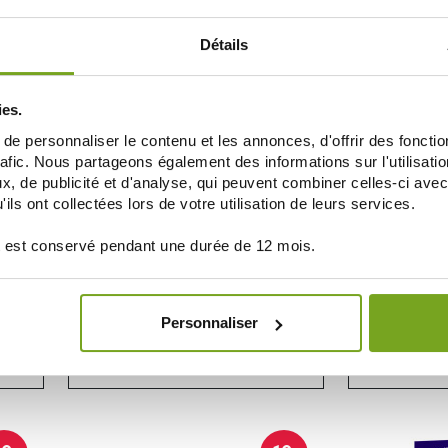
AJOUTER AU PANIER
AJOUT
Détails
20
-10
%
%
ies.
e personnaliser le contenu et les annonces, d'offrir des fonctio
rafic. Nous partageons également des informations sur l'utilisati
, de publicité et d'analyse, qui peuvent combiner celles-ci avec
ils ont collectées lors de votre utilisation de leurs services.
 est conservé pendant une durée de 12 mois.
PURESSENTIEL
SULES
PURESSENTIEL RESPIRATOIRE HYGIENE
NUTREOV PHYTO
NASALE SPRAY HYDRATANT 100ML
C
Personnaliser
7,56 €
8,40 €
11,95 €
AJOUTER AU PANIER
AJOUT