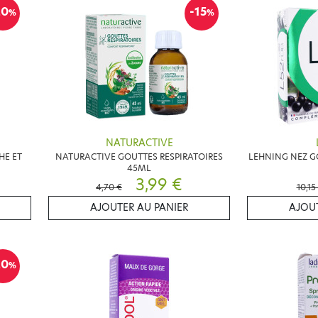
20
-15
%
%
NATURACTIVE
HE ET
NATURACTIVE GOUTTES RESPIRATOIRES
LEHNING NEZ GO
45ML
3,99 €
4,70 €
10,15
AJOUTER AU PANIER
AJOUT
20
%