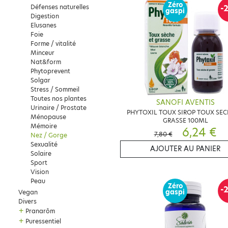
Zéro
Défenses naturelles
-
gaspi
Digestion
Elusanes
Foie
Forme / vitalité
Minceur
Nat&form
Phytoprevent
Solgar
Stress / Sommeil
Toutes nos plantes
SANOFI AVENTIS
Urinaire / Prostate
PHYTOXIL TOUX SIROP TOUX SEC
Ménopause
GRASSE 100ML
Mémoire
6,24 €
7,80 €
Nez / Gorge
Sexualité
AJOUTER AU PANIER
Solaire
Sport
Vision
Peau
Zéro
-
Vegan
gaspi
Divers
+
Pranarôm
+
Puressentiel