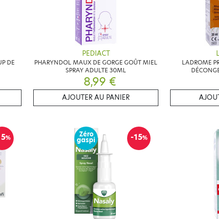
PEDIACT
UP DE
PHARYNDOL MAUX DE GORGE GOÛT MIEL
LADROME PR
SPRAY ADULTE 30ML
DÉCONGE
8,99 €
AJOUTER AU PANIER
AJOUT
Zéro
15
-15
%
%
gaspi