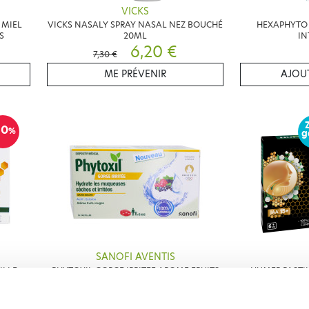
VICKS
 MIEL
VICKS NASALY SPRAY NASAL NEZ BOUCHÉ
HEXAPHYTO 
S
20ML
IN
6,20 €
7,30 €
ME PRÉVENIR
AJOUT
10
%
g
SANOFI AVENTIS
ILLE
PHYTOXIL GORGE IRRITEE AROME FRUITS
HUMER PASTIL
LES
ROUGES 16 PASTILLES
MANUKA ACTI
5,92 €
8,90 