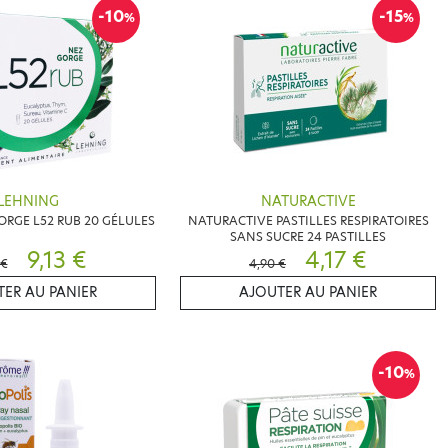
-10
-15
%
%
LEHNING
NATURACTIVE
RGE L52 RUB 20 GÉLULES
NATURACTIVE PASTILLES RESPIRATOIRES
SANS SUCRE 24 PASTILLES
9,13 €
4,17 €
 €
4,90 €
ER AU PANIER
AJOUTER AU PANIER
-10
%