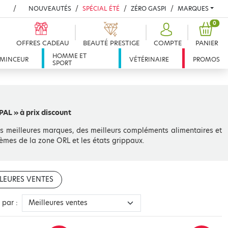
NOUVEAUTÉS
SPÉCIAL ÉTÉ
ZÉRO GASPI
MARQUES
PROD
0
OFFRES CADEAU
BEAUTÉ PRESTIGE
COMPTE
PANIER
HOMME ET
MINCEUR
VÉTÉRINAIRE
PROMOS
SPORT
AL » à prix discount
s meilleures marques, des meilleurs compléments alimentaires et
lèmes de la zone ORL et les états grippaux.
LEURES VENTES
r par :