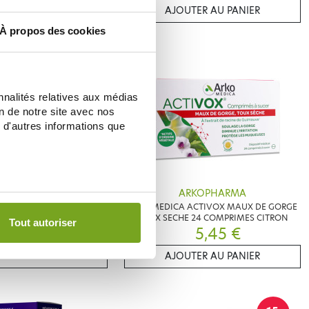
ER AU PANIER
AJOUTER AU PANIER
À propos des cookies
-8
%
nnalités relatives aux médias
on de notre site avec nos
 d'autres informations que
NUTREOV
ARKOPHARMA
RUB FLASH LOT DE 2X10
ARKOMEDICA ACTIVOX MAUX DE GORGE
OMPRIMES
TOUX SECHE 24 COMPRIMES CITRON
Tout autoriser
10,99 €
5,45 €
ER AU PANIER
AJOUTER AU PANIER