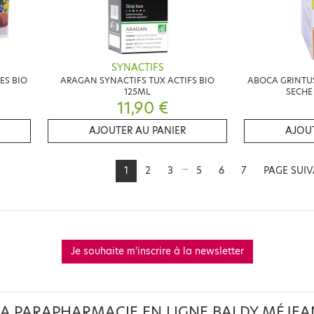
SYNACTIFS
ES BIO
ARAGAN SYNACTIFS TUX ACTIFS BIO
ABOCA GRINTUS
125ML
SECHE
11,90 €
AJOUTER AU PANIER
AJOUT
...
1
2
3
5
6
7
PAGE SUI
Je souhaite m'inscrire à la newsletter
LA PARAPHARMACIE EN LIGNE BALDY MÉJEA