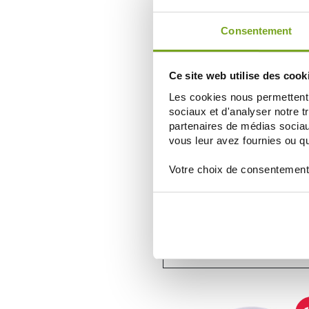
AJOUTER AU PANIER
Consentement
-
Ce site web utilise des cook
Les cookies nous permettent d
sociaux et d'analyser notre t
partenaires de médias sociaux
vous leur avez fournies ou qu'
Votre choix de consentement
PRANAROM
PRANAROM AROMAFORCE 30 CAP
NEZ-GORGE BIO
7,04 €
8,80 €
AJOUTER AU PANIER