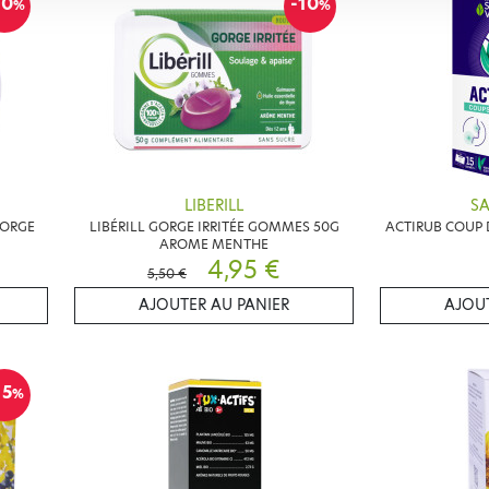
10
-10
%
%
LIBERILL
SA
ORGE
LIBÉRILL GORGE IRRITÉE GOMMES 50G
ACTIRUB COUP 
AROME MENTHE
4,95 €
5,50 €
AJOUTER AU PANIER
AJOUT
15
%