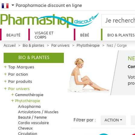
French
Parapharmacie discount en ligne
VISAGE ET
BEAUTÉ
BÉBÉ
BIO & PLANTES
CORPS
Accueil
Bio & plantes
Par univers
Phytothérapie
Nez / Gorge
NE
BIO & PLANTES
Com
+
Top Marques
+
Par action
Vot
+
Par produits
pro
+
Par univers
+
Gemmothérapie
+
Phytothérapie
Arkopharma
Articulations / Muscles
Beauté / Femme
Filtrer par :
ACTION
Cardio vasculaire
Cheveux
Circulation