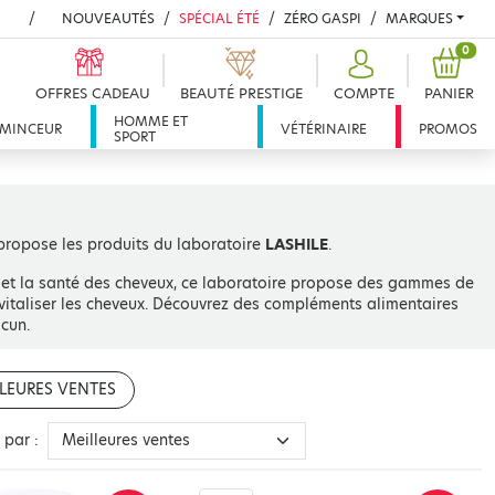
NOUVEAUTÉS
SPÉCIAL ÉTÉ
ZÉRO GASPI
MARQUES
PROD
0
OFFRES CADEAU
BEAUTÉ PRESTIGE
COMPTE
PANIER
HOMME ET
MINCEUR
VÉTÉRINAIRE
PROMOS
SPORT
propose les produits du laboratoire
LASHILE
.
 et la santé des cheveux, ce laboratoire propose des gammes de
revitaliser les cheveux. Découvrez des compléments alimentaires
cun.
LEURES VENTES
r par :