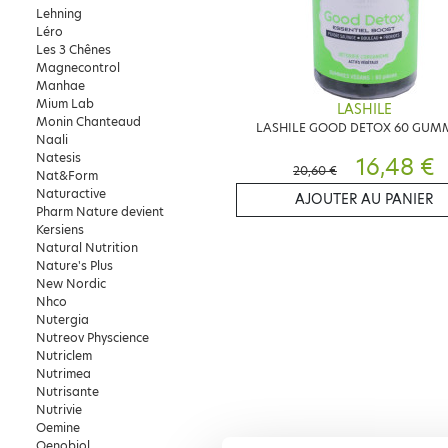
Lehning
Léro
Les 3 Chênes
Magnecontrol
Manhae
Mium Lab
LASHILE
Monin Chanteaud
LASHILE GOOD DETOX 60 GUM
Naali
Natesis
16,48 €
20,60 €
Nat&Form
Naturactive
AJOUTER AU PANIER
Pharm Nature devient
Kersiens
Natural Nutrition
Nature's Plus
New Nordic
Nhco
Nutergia
Nutreov Physcience
Nutriclem
Nutrimea
Nutrisante
Nutrivie
Oemine
Oenobiol