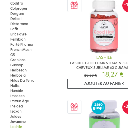
Codifra
-
Colpropur
Dergam
Delical
Dietaroma
Eafit
Eric Favre
Femibion
Forté Pharma
French Mush
G5
LASHILE
Granions
LASHILE GOOD HAIR VITAMINES 
Guayapi
CHEVEUX SUBLIME 60 GUMMI
Herbesan
18,27 €
20,30 €
Herbosia
Hifas Da Terra
AJOUTER AU PANIER
Hollis
Humble
Imedeen
Immun Âge
Zéro
-
Ineldéa
gaspi
Isoxan
Jaldes
Juvamine
Lashile