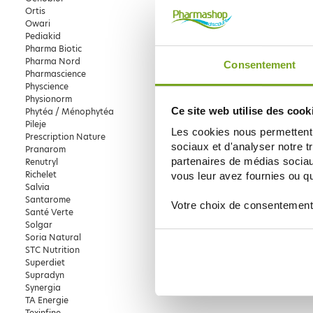
Ortis
Owari
Pediakid
Pharma Biotic
Pharma Nord
Consentement
Pharmascience
Physcience
Physionorm
Ce site web utilise des cook
Phytéa / Ménophytéa
Pileje
Les cookies nous permettent d
Prescription Nature
sociaux et d'analyser notre t
Pranarom
partenaires de médias sociaux
Renutryl
Richelet
vous leur avez fournies ou qu'
Salvia
Santarome
Votre choix de consentement
Santé Verte
Solgar
Soria Natural
STC Nutrition
Superdiet
Supradyn
Synergia
TA Energie
Texinfine