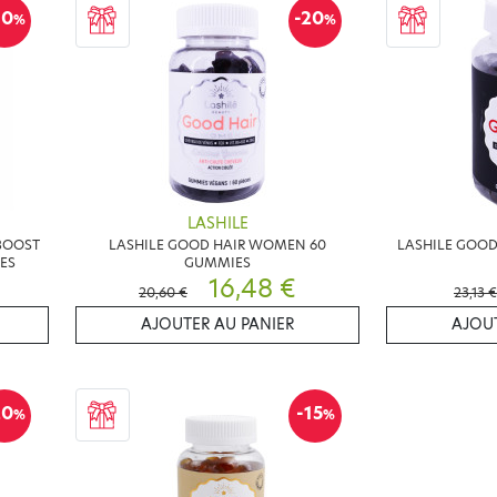
10
-20
%
%
LASHILE
BOOST
LASHILE GOOD HAIR WOMEN 60
LASHILE GOOD
ES
GUMMIES
16,48 €
20,60 €
23,13 €
AJOUTER AU PANIER
AJOUT
20
-15
%
%