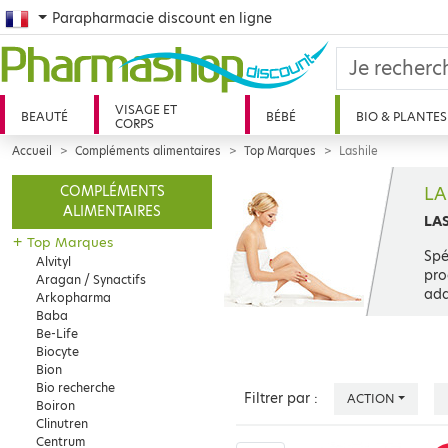
French
Parapharmacie discount en ligne
VISAGE ET
BEAUTÉ
BÉBÉ
BIO & PLANTES
CORPS
Accueil
Compléments alimentaires
Top Marques
Lashile
LA
COMPLÉMENTS
ALIMENTAIRES
LA
+
Top Marques
Spé
Alvityl
pro
Aragan / Synactifs
ada
Arkopharma
Baba
Be-Life
Biocyte
Bion
Bio recherche
Filtrer par :
ACTION
Boiron
Clinutren
Centrum