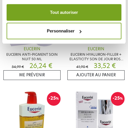
Votre choix de consentement est conservé pendant une
durée de 12 mois.
Tout autoriser
Personnaliser
EUCERIN
EUCERIN
EUCERIN ANTI-PIGMENT SOIN
EUCERIN HYALURON-FILLER +
NUIT 50 ML
ELASTICITY SON DE JOUR ROSE
26,24 €
SPF30 50ML
33,52 €
34,99 €
41,90 €
ME PRÉVENIR
AJOUTER AU PANIER
-25
-25
%
%