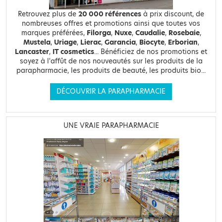
Retrouvez plus de
20 000 références
à prix discount, de
nombreuses offres et promotions ainsi que toutes vos
marques préférées,
Filorga
,
Nuxe
,
Caudalie
,
Rosebaie
,
Mustela
,
Uriage
,
Lierac
,
Garancia
,
Biocyte
,
Erborian
,
Lancaster
,
IT cosmetics
... Bénéficiez de nos promotions et
soyez à l'affût de nos nouveautés sur les produits de la
parapharmacie, les produits de beauté, les produits bio...
DÉCOUVRIR LA PARAPHARMACIE
UNE VRAIE PARAPHARMACIE