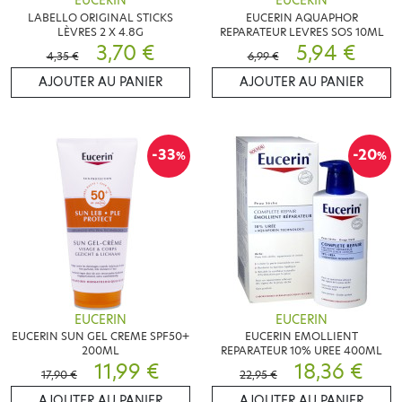
EUCERIN
EUCERIN
LABELLO ORIGINAL STICKS
EUCERIN AQUAPHOR
LÈVRES 2 X 4.8G
REPARATEUR LEVRES SOS 10ML
3,70 €
5,94 €
4,35 €
6,99 €
AJOUTER AU PANIER
AJOUTER AU PANIER
-33
-20
%
%
EUCERIN
EUCERIN
EUCERIN SUN GEL CREME SPF50+
EUCERIN EMOLLIENT
200ML
REPARATEUR 10% UREE 400ML
11,99 €
18,36 €
17,90 €
22,95 €
AJOUTER AU PANIER
AJOUTER AU PANIER