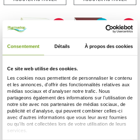
Zéro
-25
-20
%
%
gaspi
Consentement
Détails
À propos des cookies
Ce site web utilise des cookies.
Les cookies nous permettent de personnaliser le contenu
EUCERIN
EUCERIN
et les annonces, d'offrir des fonctionnalités relatives aux
EUCERIN EMOLLIENT
EUCERIN HYALURON-FILLER
médias sociaux et d'analyser notre trafic. Nous
REPARATEUR 10% UREE 250ML
VOLUME LIFT NUIT SPF 15 50 ML
partageons également des informations sur l'utilisation de
11,96 €
27,12 €
15,95 €
33,90 €
notre site avec nos partenaires de médias sociaux, de
AJOUTER AU PANIER
ME PRÉVENIR
publicité et d'analyse, qui peuvent combiner celles-ci
avec d'autres informations que vous leur avez fournies
ou qu'ils ont collectées lors de votre utilisation de leurs
services.
Zéro
-25
-20
%
%
gaspi