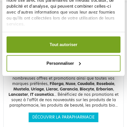
publicité et d'analyse, qui peuvent combiner celles-ci
LA PARAPHARMACIE EN LIGNE BALDY
avec d'autres informations que vous leur avez fournies
MÉJEAN
ou qu'ils ont collectées lors de votre utilisation de leurs
services.
LE SITE DE PARAPHARMACIE EN LIGNE
Votre choix de consentement est conservé pendant une
durée de 12 mois.
Tout autoriser
Personnaliser
Retrouvez plus de
20 000 références
à prix discount, de
nombreuses offres et promotions ainsi que toutes vos
marques préférées,
Filorga
,
Nuxe
,
Caudalie
,
Rosebaie
,
Mustela
,
Uriage
,
Lierac
,
Garancia
,
Biocyte
,
Erborian
,
Lancaster
,
IT cosmetics
... Bénéficiez de nos promotions et
soyez à l'affût de nos nouveautés sur les produits de la
parapharmacie, les produits de beauté, les produits bio...
DÉCOUVRIR LA PARAPHARMACIE