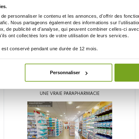
5,52 €
ies.
6,90 €
e personnaliser le contenu et les annonces, d'offrir des fonctio
AJOUTER AU PANIER
rafic. Nous partageons également des informations sur l'utilisati
, de publicité et d'analyse, qui peuvent combiner celles-ci avec
ils ont collectées lors de votre utilisation de leurs services.
 est conservé pendant une durée de 12 mois.
Je souhaite m'inscrire à la newsletter
Personnaliser
LA PARAPHARMACIE EN LIGNE BALDY MÉJEA
UNE VRAIE PARAPHARMACIE