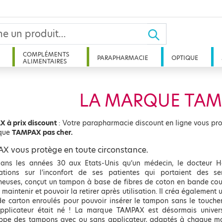
COMPLÉMENTS
PARAPHARMACIE
OPTIQUE
ALIMENTAIRES
LA MARQUE TAM
 à prix discount
: Votre parapharmacie discount en ligne vous pr
que
TAMPAX pas cher.
X vous protège en toute circonstance.
dans les années 30 aux Etats-Unis qu’un médecin, le docteur Ha
ations sur l’inconfort de ses patientes qui portaient des ser
neuses, conçut un tampon à base de fibres de coton en bande cou
 maintenir et pouvoir la retirer après utilisation. Il créa égalemen
de carton enroulés pour pouvoir insérer le tampon sans le touche
pplicateur était né ! La marque TAMPAX est désormais univer
ppe des tampons avec ou sans applicateur, adaptés à chaque mo