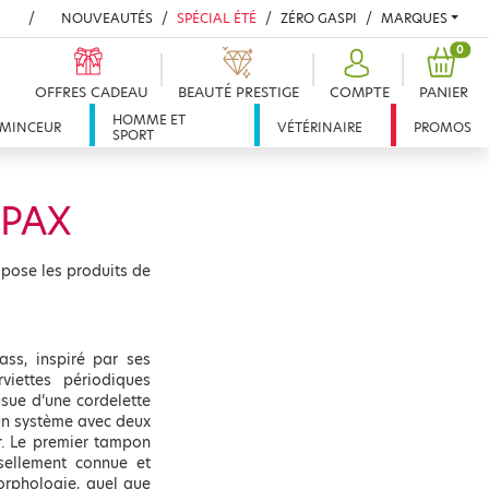
NOUVEAUTÉS
SPÉCIAL ÉTÉ
ZÉRO GASPI
MARQUES
PROD
0
OFFRES CADEAU
BEAUTÉ PRESTIGE
COMPTE
PANIER
HOMME ET
MINCEUR
VÉTÉRINAIRE
PROMOS
SPORT
PAX
opose les produits de
ss, inspiré par ses
viettes périodiques
sue d’une cordelette
t un système avec deux
r. Le premier tampon
sellement connue et
rphologie, quel que