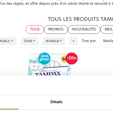
 flux des règles, et offre depuis près d’un siècle liberté et sécurité à
TOUS LES PRODUITS TAM
TOUS
PROMOS
NOUVEAUTÉS
MEIL
Trier par :
PUBLIC
ZONE
MARQUE
+
Zéro
-20
%
gaspi
Détails
TAMPAX
TON
TAMPAX COMPAK 14 REGULAR