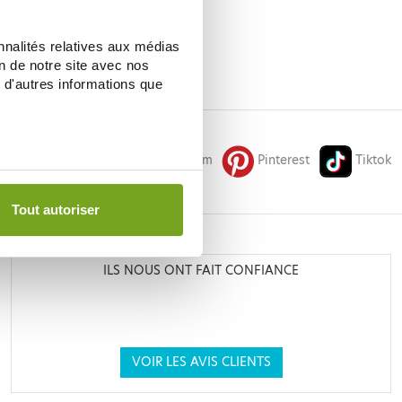
nnalités relatives aux médias
on de notre site avec nos
 d'autres informations que
Facebook
Instagram
Pinterest
Tiktok
Tout autoriser
N
ILS NOUS ONT FAIT CONFIANCE
VOIR LES AVIS CLIENTS