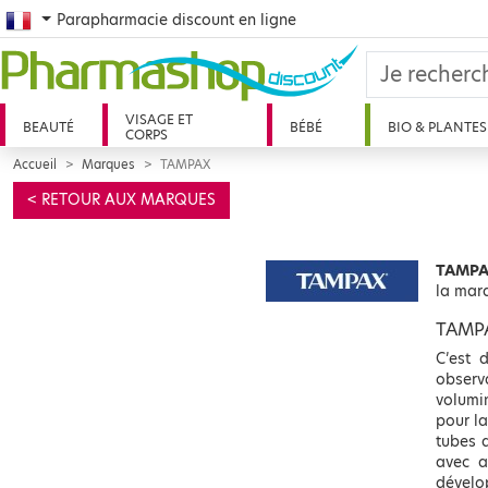
French
Parapharmacie discount en ligne
VISAGE ET
BEAUTÉ
BÉBÉ
BIO & PLANTES
CORPS
Accueil
Marques
TAMPAX
< RETOUR AUX MARQUES
TAMPAX
la mar
TAMPA
C’est 
observ
volumi
pour la
tubes 
avec a
dévelo