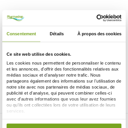
Consentement
Détails
À propos des cookies
Ce site web utilise des cookies.
THERMACARE
Les cookies nous permettent de personnaliser le contenu
THERMACARE PATCH AUTO-
CHAUFFANT 16H
et les annonces, d'offrir des fonctionnalités relatives aux
15,90 €
médias sociaux et d'analyser notre trafic. Nous
partageons également des informations sur l'utilisation de
AJOUTER AU PANIER
notre site avec nos partenaires de médias sociaux, de
publicité et d'analyse, qui peuvent combiner celles-ci
avec d'autres informations que vous leur avez fournies
ou qu'ils ont collectées lors de votre utilisation de leurs
services.
Votre choix de consentement est conservé pendant une