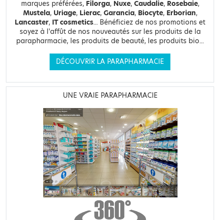
marques préférées,
Filorga
,
Nuxe
,
Caudalie
,
Rosebaie
,
Mustela
,
Uriage
,
Lierac
,
Garancia
,
Biocyte
,
Erborian
,
Lancaster
,
IT cosmetics
... Bénéficiez de nos promotions et
soyez à l'affût de nos nouveautés sur les produits de la
parapharmacie, les produits de beauté, les produits bio...
DÉCOUVRIR LA PARAPHARMACIE
UNE VRAIE PARAPHARMACIE