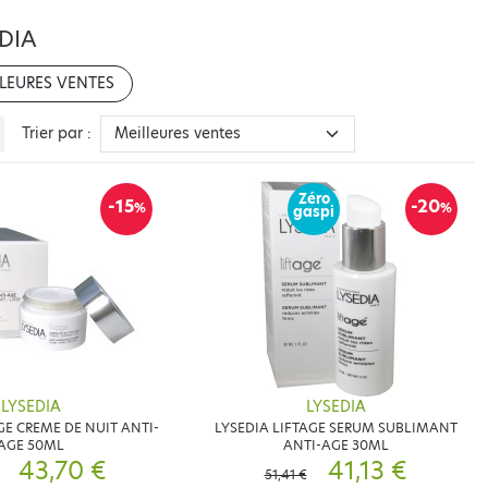
DIA
LEURES VENTES
Trier par :
Zéro
-15
-20
%
%
gaspi
LYSEDIA
LYSEDIA
GE CREME DE NUIT ANTI-
LYSEDIA LIFTAGE SERUM SUBLIMANT
AGE 50ML
ANTI-AGE 30ML
43,70 €
41,13 €
51,41 €