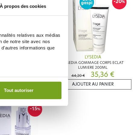
-15
-20
%
%
gaspi
À propos des cookies
nnalités relatives aux médias
on de notre site avec nos
 d'autres informations que
LYSEDIA
LYSEDIA
AGE MOUSSE NETTOYANTE
LYSEDIA GOMMAGE CORPS ECLAT
QUILLANTE 125ML
LUMIERE 200ML
36,69 €
35,36 €
44,20 €
ER AU PANIER
AJOUTER AU PANIER
Tout autoriser
-15
%