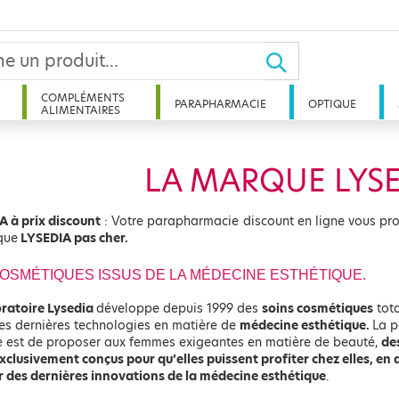
COMPLÉMENTS
PARAPHARMACIE
OPTIQUE
ALIMENTAIRES
LA MARQUE LYS
A à prix discount
: Votre parapharmacie discount en ligne vous pro
que
LYSEDIA pas cher.
OSMÉTIQUES ISSUS DE LA MÉDECINE ESTHÉTIQUE.
oratoire Lysedia
développe depuis 1999 des
soins cosmétiques
tot
des dernières technologies en matière de
médecine esthétique.
La p
 est de proposer aux femmes exigeantes en matière de beauté,
de
xclusivement conçus pour qu’elles puissent profiter chez elles, en
r des dernières innovations de la médecine esthétique
.