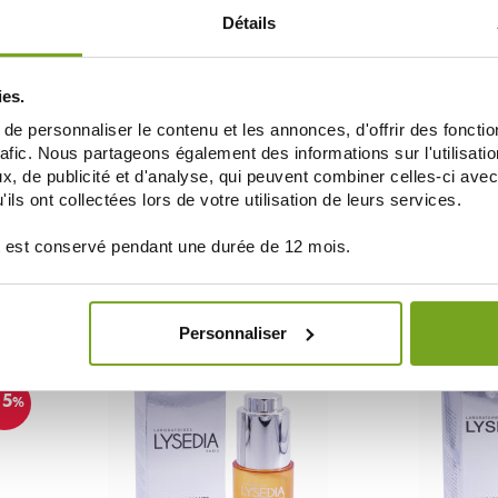
20
-15
%
%
Détails
ies.
e personnaliser le contenu et les annonces, d'offrir des fonctio
rafic. Nous partageons également des informations sur l'utilisati
, de publicité et d'analyse, qui peuvent combiner celles-ci avec
ils ont collectées lors de votre utilisation de leurs services.
LYSEDIA
UE
LYSEDIA REVITALAGE LOTION
LYSEDIA LIFT
 est conservé pendant une durée de 12 mois.
3G
REGENERANTE S5 150ML
ET DEMA
34,25 €
40,30 €
43,17 €
AJOUTER AU PANIER
AJOUT
Personnaliser
15
%