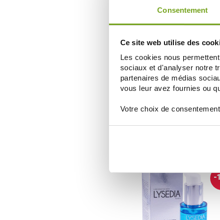
-
gaspi
Consentement
Ce site web utilise des cook
Les cookies nous permettent d
sociaux et d'analyser notre t
partenaires de médias sociaux
vous leur avez fournies ou qu'
LYSEDIA
LYSEDIA REVITALAGE MASQ
Votre choix de consentement
REVITALISANT 3X70ML ET 3X2
47,79 €
59,74 €
AJOUTER AU PANIER
-