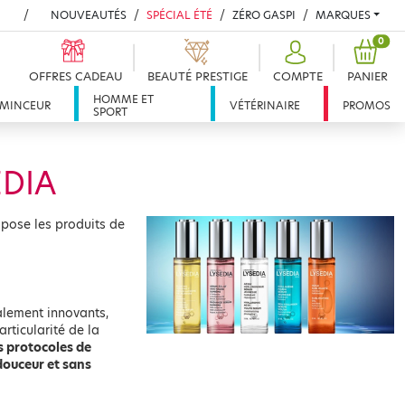
NOUVEAUTÉS
SPÉCIAL ÉTÉ
ZÉRO GASPI
MARQUES
PROD
0
OFFRES CADEAU
BEAUTÉ PRESTIGE
COMPTE
PANIER
HOMME ET
MINCEUR
VÉTÉRINAIRE
PROMOS
SPORT
EDIA
pose les produits de
alement innovants,
articularité de la
s protocoles de
 douceur et sans