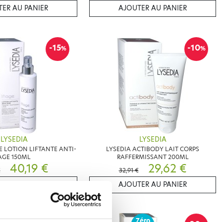
ER AU PANIER
AJOUTER AU PANIER
-15
-10
%
%
LYSEDIA
LYSEDIA
E LOTION LIFTANTE ANTI-
LYSEDIA ACTIBODY LAIT CORPS
AGE 150ML
RAFFERMISSANT 200ML
40,19 €
29,62 €
€
32,91 €
ER AU PANIER
AJOUTER AU PANIER
Zéro