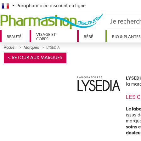
French
Parapharmacie discount en ligne
VISAGE ET
BEAUTÉ
BÉBÉ
BIO & PLANTES
CORPS
Accueil
Marques
LYSEDIA
< RETOUR AUX MARQUES
LYSEDI
la mar
LES C
Le lab
issus 
marque
soins e
douleu