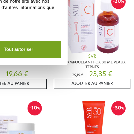
-15
-20
on de notre site avec nos
%
%
 d'autres informations que
Tout autoriser
SVR
SVR
AR AMPOULE FLASH 30ML
SVR AMPOULEANTI-OX 30 ML PEAUX
TERNES
19,66 €
23,35 €
29,19 €
ER AU PANIER
AJOUTER AU PANIER
-10
-30
%
%