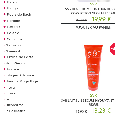
+
Eucerin
SVR
Q
+
Filorga
SVR DENSITIUM CONTOUR DES 
CORRECTION GLOBALE 15 M
+
Fleurs de Bach
La 
19,99 €
24,99 €
+
Florame
san
+
Furterer
AJOUTER AU PANIER
C
+
Galénic
+
Gamarde
Tou
Garancia
Lif
-
Gomenol
L
+
Graine de Pastel
Haut-Ségala
Oui
+
Horace
sen
Ialugen Advance
P
+
Innoxa Maquillage
Inoya
Oui
Inuwet
SVR
mar
Isdin
SVR LAIT SUN SECURE HYDRATANT
250ML
Isispharma
13,23 €
It Cosmetics
18,90 €