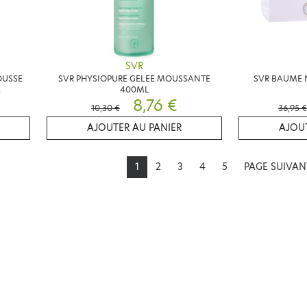
SVR
OUSSE
SVR PHYSIOPURE GELEE MOUSSANTE
SVR BAUME 
L
400ML
8,76 €
10,30 €
36,95 €
AJOUTER AU PANIER
AJOUT
1
2
3
4
5
PAGE SUIVA