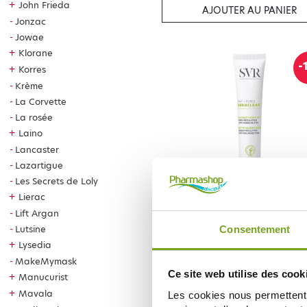
+
John Frieda
AJOUTER AU PANIER
Jonzac
Jowae
+
Klorane
-
+
Korres
Krème
La Corvette
La rosée
+
Laino
Lancaster
Lazartigue
Les Secrets de Loly
SVR
+
Lierac
SVR SEBIACLEAR MAT+PORES 
Lift Argan
7,62 €
Lutsine
Consentement
8,96 €
+
Lysedia
AJOUTER AU PANIER
MakeMymask
Ce site web utilise des cook
+
Manucurist
+
Mavala
Les cookies nous permettent d