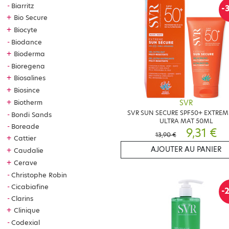
Biarritz
-
LE
+
Bio Secure
+
Biocyte
S
Biodance
+
Bioderma
Pou
Bioregena
bou
pou
+
Biosalines
+
Biosince
S
+
Biotherm
SVR
SVR SUN SECURE SPF50+ EXTREM
Bondi Sands
La
ULTRA MAT 50ML
enr
Boreade
9,31 €
13,90 €
et 
+
Cattier
AJOUTER AU PANIER
+
Caudalie
S
+
Cerave
Christophe Robin
La
Cui
Cicabiafine
-
pro
Clarins
+
Clinique
S
Codexial