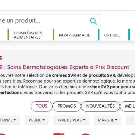
COMPLÉMENTS
PARAPHARMACIE
OPTIQUE
ALIMENTAIRES
R
R : Soins Dermatologiques Experts à Prix Discount
ouvrez notre sélection de
crèmes SVR
et de
produits SVR
, dévelop
s sensibles. Reconnue pour son expertise dermatologique, la marque
ifs haute tolérance. Que vous cherchiez une
crème SVR pour peau s
erfections
, vous trouverez ici les produits SVR qu'il vous faut à pri
URQUOI CHOISIR LES SOINS SVR ?
TOUS
PROMOS
NOUVEAUTÉS
MEIL
uis plus de 60 ans, Laboratoire SVR met l'innovation au service de
FORME
PUBLIC
TYPE DE PEAU
MARQUE
+
et, pharmacienne passionnée, la marque est aujourd'hui plébiscité
 est formulé avec des concentrations optimales d'actifs dermatolog
ultat : des soins à la fois puissants, sûrs et sensoriels.