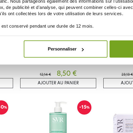
20
-30
rafic. Nous partageons également des informations sur l'utilisati
%
%
, de publicité et d'analyse, qui peuvent combiner celles-ci avec
ils ont collectées lors de votre utilisation de leurs services.
 est conservé pendant une durée de 12 mois.
Personnaliser
SVR
0 ML
SVR SUN SECURE CREME SPF50+ 50ML
SVR SEBIACLE
8,50 €
12,14 €
23,13 €
AJOUTER AU PANIER
AJOUT
30
-15
%
%