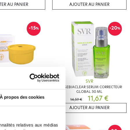
ER AU PANIER
AJOUTER AU PANIER
-15
-20
%
%
SVR
SVR
BIOTIC RECHARGE CRÈME
SVR SEBIACLEAR SERUM CORRECTEUR
DISSANTE 50ML
GLOBAL 30 ML
26,44 €
11,67 €
À propos des cookies
14,59 €
ER AU PANIER
AJOUTER AU PANIER
nnalités relatives aux médias