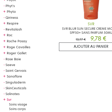
Phyt's
+
Phyto
Qiriness
+
Respire
SVR
SVR BLUR SUN SECURE CREME M
Revitalash
SPF50+ SANS PARFUM 50M
+
Roc
9,78 €
13,97 €
+
Roche Posay
AJOUTER AU PANIER
+
Roge Cavailles
+
Roger Gallet
Rose Baie
Saeve
Saint Gervais
+
Sanoflore
Singuladerm
SkinCeuticals
Solinotes
+
Svr
Soins visage
Soins corps