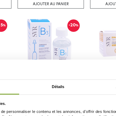
AJOUTER AU PANIER
AJOUT
15
-20
%
%
SVR
40ML
SVR B3 AMPOULE HYDRA 30 ML
SVR COLLAGEN 
CONCENTRE RÉPARATEUR
REBON
21,59 €
Détails
26,99 €
31,11 €
AJOUTER AU PANIER
AJOUT
ies.
e personnaliser le contenu et les annonces, d'offrir des fonctio