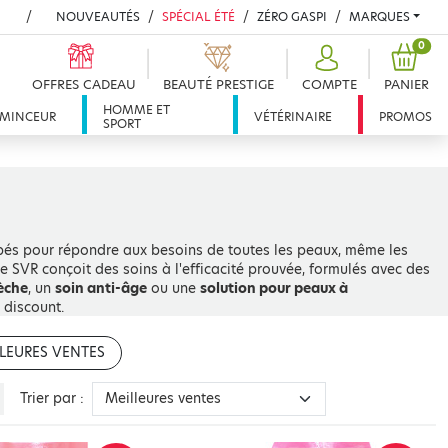
NOUVEAUTÉS
SPÉCIAL ÉTÉ
ZÉRO GASPI
MARQUES
PROD
0
OFFRES CADEAU
BEAUTÉ PRESTIGE
COMPTE
PANIER
HOMME ET
MINCEUR
VÉTÉRINAIRE
PROMOS
SPORT
pés pour répondre aux besoins de toutes les peaux, même les
 SVR conçoit des soins à l'efficacité prouvée, formulés avec des
èche
, un
soin anti-âge
ou une
solution pour peaux à
x discount.
LEURES VENTES
 la beauté et de la santé de la peau. Fondée en 1962 par Simone
Trier par :
e par les dermatologues dans plus de 50 pays. Chaque produit
iques, dans des textures agréables à utiliser au quotidien.