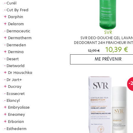
Curél
Les
hyp
Cut By Fred
fac
+
Darphin
+
Delarom
S
Dermaceutic
SVR
+
Dermatherm
La
SVR DEO-DOUCHE GEL LAVA
DEODORANT 24H FRAICHEUR IN
tac
Dermeden
400ML
10,39 €
l'a
12,99 €
+
Dermina
S
Desert
ME PRÉVENIR
Dietworld
La 
+
Dr Hauschka
Nia
Dr Jart+
-
pré
+
Ducray
S
Ecosecret
Elancyl
SV
+
Embryolisse
plu
+
Eneomey
pré
+
Erborian
QU
Esthederm