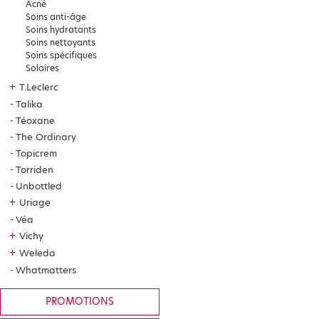
Acné
Soins anti-âge
Soins hydratants
Soins nettoyants
Soins spécifiques
Solaires
+
T.Leclerc
Talika
Téoxane
The Ordinary
Topicrem
Torriden
Unbottled
+
Uriage
Véa
+
Vichy
+
Weleda
Whatmatters
PROMOTIONS