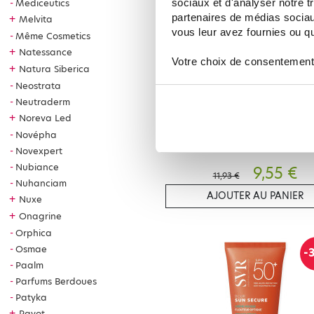
-
sociaux et d'analyser notre t
Mediceutics
partenaires de médias sociaux
+
Melvita
vous leur avez fournies ou qu'
Même Cosmetics
+
Natessance
Votre choix de consentement
+
Natura Siberica
Neostrata
Neutraderm
+
Noreva Led
SVR
Novépha
SVR SEBIACLEAR MICRO PEEL 15
Novexpert
Nubiance
9,55 €
11,93 €
Nuhanciam
AJOUTER AU PANIER
+
Nuxe
+
Onagrine
Orphica
Osmae
-
Paalm
Parfums Berdoues
Patyka
+
Payot