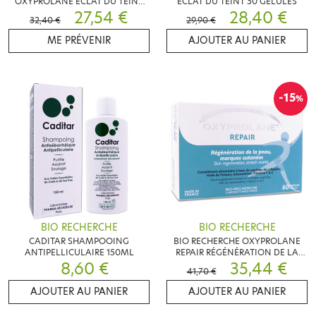
OXYPROLANE ÉCLAT DU TEINT
ÉCLAT DU TEINT 30 GÉLULES
LAIT CORPS 500ML
27,54 €
28,40 €
32,40 €
29,90 €
ME PRÉVENIR
AJOUTER AU PANIER
-15
%
BIO RECHERCHE
BIO RECHERCHE
CADITAR SHAMPOOING
BIO RECHERCHE OXYPROLANE
ANTIPELLICULAIRE 150ML
REPAIR RÉGÉNÉRATION DE LA
8,60 €
PEAU 60 CAPSULES
35,44 €
41,70 €
AJOUTER AU PANIER
AJOUTER AU PANIER