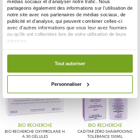
médias sociaux et d'analyser notre trafic. Nous
partageons également des informations sur l'utilisation de
BIO RECHERCHE
BIO RECHERCHE
notre site avec nos partenaires de médias sociaux, de
CADITAR SHAMPOING
BIO RECHERCHE OXYPROLANE
publicité et d'analyse, qui peuvent combiner celles-ci
COMPLÉMENT ANTI CHUTE
FLEX 45 GÉLULES
avec d'autres informations que vous leur avez fournies
8,90 €
150ML
22,86 €
26,90 €
ou qu'ils ont collectées lors de votre utilisation de leurs
services.
AJOUTER AU PANIER
AJOUTER AU PANIER
Votre choix de consentement est conservé pendant une
durée de 12 mois.
Tout autoriser
-14
%
Personnaliser
BIO RECHERCHE
BIO RECHERCHE
BIO RECHERCHE OXYPROLANE H.
CADITAR ZÉRO SHAMPOOING
A 30 GÉLULES
TOLÉRANCE 150ML