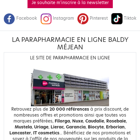
Je souhaite m'inscrire à la newsletter
Facebook
Instagram
Pinterest
Tiktok
LA PARAPHARMACIE EN LIGNE BALDY
MÉJEAN
LE SITE DE PARAPHARMACIE EN LIGNE
Retrouvez plus de
20 000 références
à prix discount, de
nombreuses offres et promotions ainsi que toutes vos
marques préférées,
Filorga
,
Nuxe
,
Caudalie
,
Rosebaie
,
Mustela
,
Uriage
,
Lierac
,
Garancia
,
Biocyte
,
Erborian
,
Lancaster
,
IT cosmetics
... Bénéficiez de nos promotions et
soyez à l'affût de nos nouveautés sur les produits de la