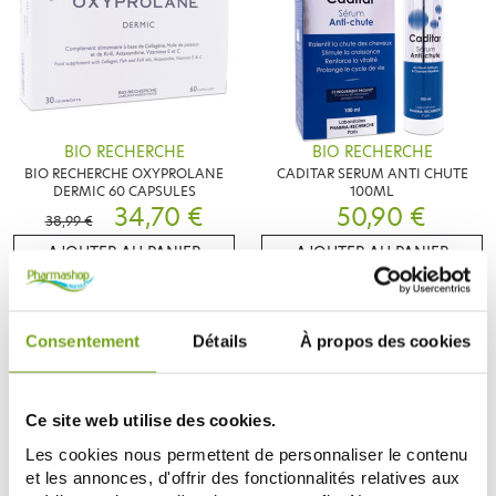
BIO RECHERCHE
BIO RECHERCHE
BIO RECHERCHE OXYPROLANE
CADITAR SERUM ANTI CHUTE
DERMIC 60 CAPSULES
100ML
34,70 €
50,90 €
38,99 €
AJOUTER AU PANIER
AJOUTER AU PANIER
-15
Consentement
Détails
À propos des cookies
%
Ce site web utilise des cookies.
Les cookies nous permettent de personnaliser le contenu
et les annonces, d'offrir des fonctionnalités relatives aux