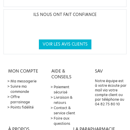
ILS NOUS ONT FAIT CONFIANCE
VOIR LES AVIS CLIENTS
MON COMPTE
AIDE &
SAV
CONSEILS
Notre équipe est
Ma messagerie
à votre écoute par
Suivre ma
Paiement
mail via votre
commande
sécurisé
compte client ou
Offre
Livraison &
par téléphone au
parrainage
retours
04 82 75 80 10
Points fidélité
Contact &
service client
Foire aux
questions
À PROPOS
LA PARAPHARMACIE