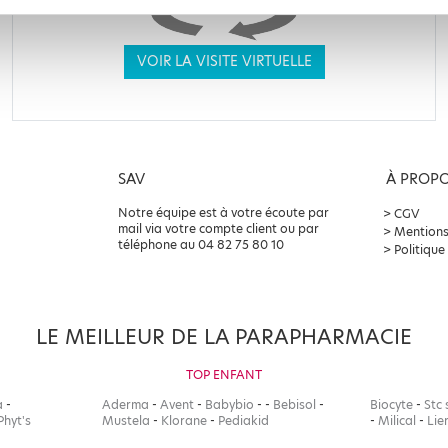
VOIR LA VISITE VIRTUELLE
SAV
À PROP
Notre équipe est à votre écoute par
CGV
mail via votre compte client ou par
Mentions
téléphone au 04 82 75 80 10
Politique
LE MEILLEUR DE LA PARAPHARMACIE
TOP ENFANT
a
-
Aderma
-
Avent
-
Babybio
-
-
Bebisol
-
Biocyte
-
Stc 
Phyt's
Mustela
-
Klorane
-
Pediakid
-
Milical
-
Lie