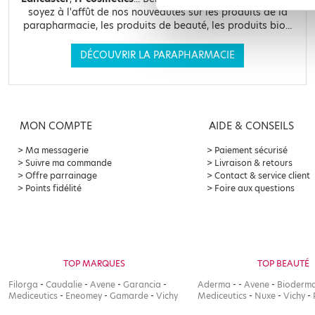
soyez à l'affût de nos nouveautés sur les produits de la
parapharmacie, les produits de beauté, les produits bio...
DÉCOUVRIR LA PARAPHARMACIE
MON COMPTE
AIDE & CONSEILS
Ma messagerie
Paiement sécurisé
Suivre ma commande
Livraison & retours
Offre parrainage
Contact & service client
Points fidélité
Foire aux questions
TOP MARQUES
TOP BEAUTÉ
Filorga
-
Caudalie
-
Avene
-
Garancia
-
Aderma
-
-
Avene
-
Bioderm
Mediceutics
-
Eneomey
-
Gamarde
-
Vichy
Mediceutics
-
Nuxe
-
Vichy
-