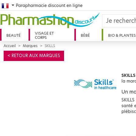
French
Parapharmacie discount en ligne
VISAGE ET
BEAUTÉ
BÉBÉ
BIO & PLANTES
CORPS
Accueil
Marques
SKILLS
< RETOUR AUX MARQUES
SKILLS
la mar
Un mo
SKILLS
santé 
plébisc