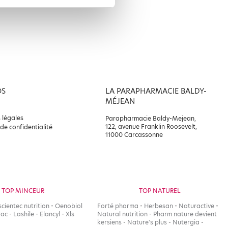
OS
LA PARAPHARMACIE BALDY-
MÉJEAN
 légales
Parapharmacie Baldy-Mejean,
122, avenue Franklin Roosevelt,
 de confidentialité
11000 Carcassonne
TOP MINCEUR
TOP NATUREL
scientec nutrition
-
Oenobiol
Forté pharma
-
Herbesan
-
Naturactive
-
rac
-
Lashile
-
Elancyl
-
Xls
Natural nutrition
-
Pharm nature devient
kersiens
-
Nature's plus
-
Nutergia
-