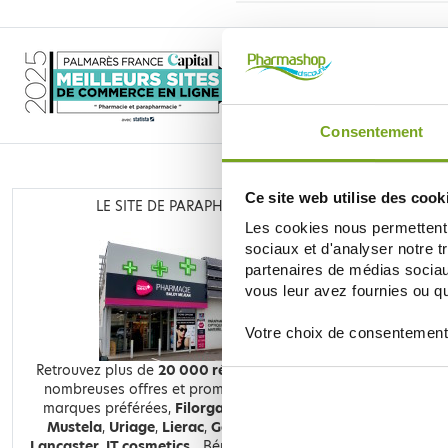
Consentement
Ce site web utilise des cook
LE SITE DE PARAPHARMACIE EN LIGNE
Les cookies nous permettent d
sociaux et d'analyser notre t
partenaires de médias sociaux
vous leur avez fournies ou qu'
Votre choix de consentement
Retrouvez plus de
20 000 références
à prix discount, de
nombreuses offres et promotions ainsi que toutes vos
marques préférées,
Filorga
,
Nuxe
,
Caudalie
,
Rosebaie
,
Mustela
,
Uriage
,
Lierac
,
Garancia
,
Biocyte
,
Erborian
,
Lancaster
,
IT cosmetics
... Bénéficiez de nos promotions et