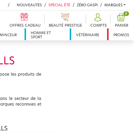
NOUVEAUTÉS
SPÉCIAL ÉTÉ
ZÉRO GASPI
MARQUES
PROD
0
OFFRES CADEAU
BEAUTÉ PRESTIGE
COMPTE
PANIER
HOMME ET
MINCEUR
VÉTÉRINAIRE
PROMOS
SPORT
LLS
pose les produits de
ans le secteur de la
marques reconnues et
LLS