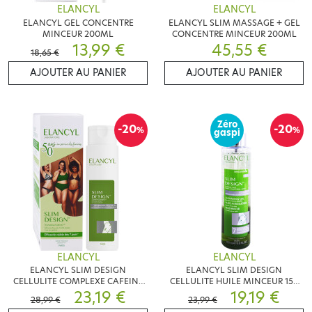
ELANCYL
ELANCYL
ELANCYL GEL CONCENTRE
ELANCYL SLIM MASSAGE + GEL
MINCEUR 200ML
CONCENTRE MINCEUR 200ML
13,99 €
45,55 €
18,65 €
AJOUTER AU PANIER
AJOUTER AU PANIER
Zéro
-20
-20
%
%
gaspi
ELANCYL
ELANCYL
ELANCYL SLIM DESIGN
ELANCYL SLIM DESIGN
CELLULITE COMPLEXE CAFEINE
CELLULITE HUILE MINCEUR 150
200 ML
23,19 €
ML
19,19 €
28,99 €
23,99 €