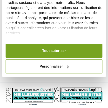
médias sociaux et d'analyser notre trafic. Nous
partageons également des informations sur l'utilisation de
notre site avec nos partenaires de médias sociaux, de
publicité et d'analyse, qui peuvent combiner celles-ci
avec d'autres informations que vous leur avez fournies
ou qu'ils ont collectées lors de votre utilisation de leurs
services.
Votre choix de consentement est conservé pendant une
ELANCYL
durée de 12 mois.
ELANCYL METABOLIC ORAL 60
Tout autoriser
CAPSULES
26,80 €
AJOUTER AU PANIER
Personnaliser