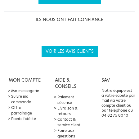
ILS NOUS ONT FAIT CONFIANCE
VOIR LES AVIS CLIENTS
MON COMPTE
AIDE &
SAV
CONSEILS
Notre équipe est
Ma messagerie
à votre écoute par
Suivre ma
Paiement
mail via votre
commande
sécurisé
compte client ou
Offre
Livraison &
par téléphone au
parrainage
retours
04 82 75 80 10
Points fidélité
Contact &
service client
Foire aux
questions