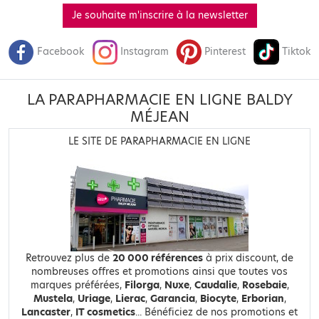
Je souhaite m'inscrire à la newsletter
Facebook
Instagram
Pinterest
Tiktok
LA PARAPHARMACIE EN LIGNE BALDY
MÉJEAN
LE SITE DE PARAPHARMACIE EN LIGNE
Retrouvez plus de
20 000 références
à prix discount, de
nombreuses offres et promotions ainsi que toutes vos
marques préférées,
Filorga
,
Nuxe
,
Caudalie
,
Rosebaie
,
Mustela
,
Uriage
,
Lierac
,
Garancia
,
Biocyte
,
Erborian
,
Lancaster
,
IT cosmetics
... Bénéficiez de nos promotions et