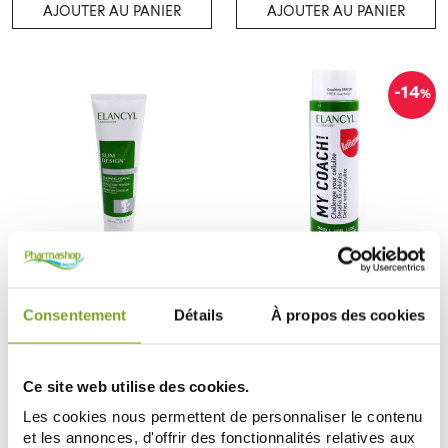
AJOUTER AU PANIER
AJOUTER AU PANIER
-14
%
ELANCYL
ELANCYL
ELANCYL SLIM DESIGN VENTRE
ELANCYL MY COACH
ET ZONES REBELLES 150ML
BELLISSIMA DEFIEZ VOTRE
Consentement
Détails
À propos des cookies
27,99 €
CELLULITE 200 ML
24,93 €
28,99 €
AJOUTER AU PANIER
AJOUTER AU PANIER
Ce site web utilise des cookies.
Les cookies nous permettent de personnaliser le contenu
et les annonces, d'offrir des fonctionnalités relatives aux