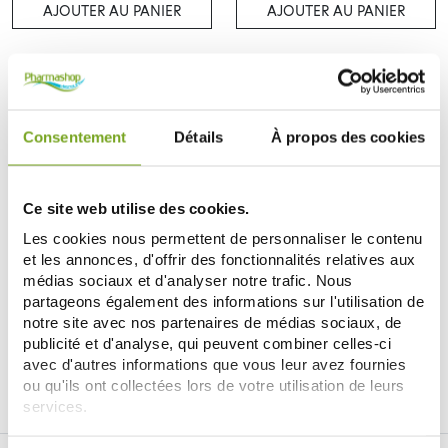
AJOUTER AU PANIER
AJOUTER AU PANIER
Consentement
Détails
À propos des cookies
Ce site web utilise des cookies.
Les cookies nous permettent de personnaliser le contenu
et les annonces, d'offrir des fonctionnalités relatives aux
NUXE
médias sociaux et d'analyser notre trafic. Nous
NUXE PRODIGIEUX LA POUDRE
partageons également des informations sur l'utilisation de
BRONZANTE 9.5G
notre site avec nos partenaires de médias sociaux, de
28,75 €
publicité et d'analyse, qui peuvent combiner celles-ci
avec d'autres informations que vous leur avez fournies
AJOUTER AU PANIER
ou qu'ils ont collectées lors de votre utilisation de leurs
services.