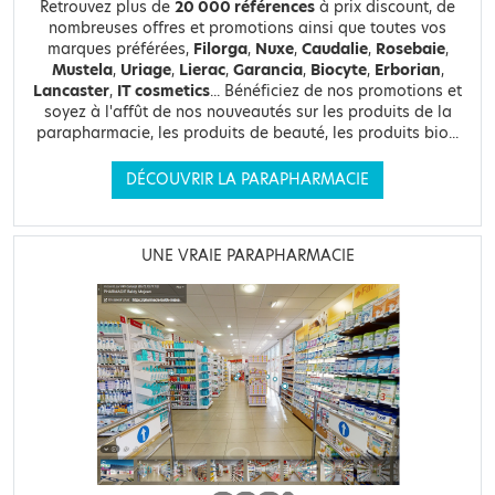
Retrouvez plus de
20 000 références
à prix discount, de
nombreuses offres et promotions ainsi que toutes vos
marques préférées,
Filorga
,
Nuxe
,
Caudalie
,
Rosebaie
,
Mustela
,
Uriage
,
Lierac
,
Garancia
,
Biocyte
,
Erborian
,
Lancaster
,
IT cosmetics
... Bénéficiez de nos promotions et
soyez à l'affût de nos nouveautés sur les produits de la
parapharmacie, les produits de beauté, les produits bio...
DÉCOUVRIR LA PARAPHARMACIE
UNE VRAIE PARAPHARMACIE