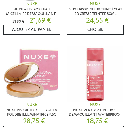
NUXE
NUXE
NUXE VERY ROSE EAU
NUXE PRODIGIEUX TEINT ÉCLAT
MICELLAIRE DÉMAQUILLANTE
BB CRÈME TEINTÉE 30ML
750ML
21,69 €
24,55 €
31,90 €
AJOUTER AU PANIER
CHOISIR
NUXE
NUXE
NUXE PRODIGIEUX FLORAL LA
NUXE VERY ROSE BIPHASE
POUDRE ILLUMINATRICE 9.5G
DEMAQUILLANT WATERPROOF
28,75 €
18,75 €
100ML