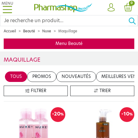
MENU
PRO
0
COMPTE
PANI
Accueil
Beauté
Nuxe
Maquillage
Menu Beauté
MAQUILLAGE
Découvrez la sélection de soins de maquillage NUXE spécialement c
TOUS
PROMOS
NOUVEAUTÉS
MEILLEURES VEN
FILTRER
TRIER
-20
-10
%
%