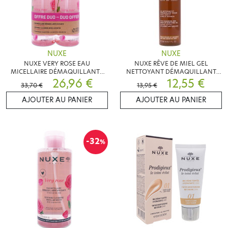
NUXE
NUXE
NUXE VERY ROSE EAU
NUXE RÊVE DE MIEL GEL
MICELLAIRE DÉMAQUILLANTE
NETTOYANT DÉMAQUILLANT
LOT DE 2X400ML
26,96 €
200 ML
12,55 €
33,70 €
13,95 €
AJOUTER AU PANIER
AJOUTER AU PANIER
-32
%